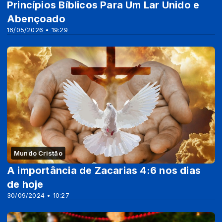
Princípios Bíblicos Para Um Lar Unido e
Abençoado
16/05/2026 • 19:29
Mundo Cristão
A importância de Zacarias 4:6 nos dias
de hoje
30/09/2024 • 10:27