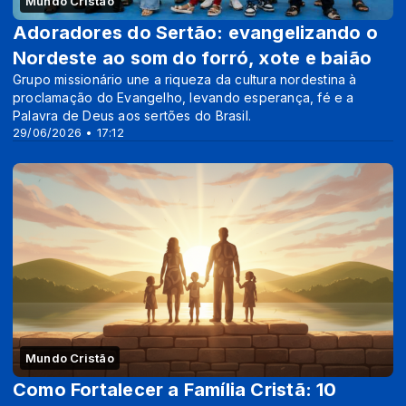
Mundo Cristão
Adoradores do Sertão: evangelizando o
Nordeste ao som do forró, xote e baião
Grupo missionário une a riqueza da cultura nordestina à
proclamação do Evangelho, levando esperança, fé e a
Palavra de Deus aos sertões do Brasil.
29/06/2026 • 17:12
Mundo Cristão
Como Fortalecer a Família Cristã: 10