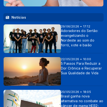
Notícias
29/06/2026 • 17:12
Adoradores do Sertão:
evangelizando o
Nordeste ao som do
forró, xote e baião
22/05/2026 • 10:00
5 Passos Para Reduzir a
Dor Crônica e Recuperar
Sua Qualidade de Vida
20/05/2026 • 18:05
Brasil ganha nova
alternativa no combate ao
câncer de mama HER2-