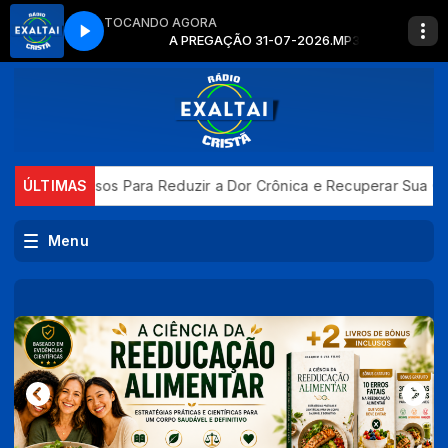
TOCANDO AGORA
-07-2026.MP3
A PREGAÇÃO 31-07-2026.MP3
o
ÚLTIMAS
5 Passos Para Reduzir a Dor Crônica e Recuperar Sua Qual
Menu