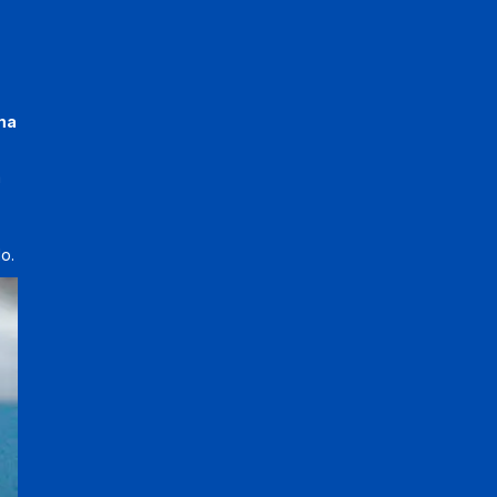
uma
m
o.