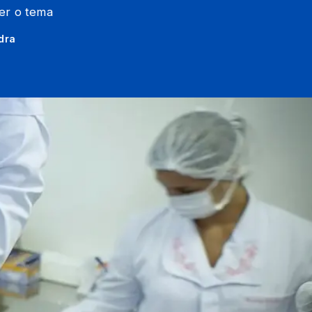
ter o tema
dra