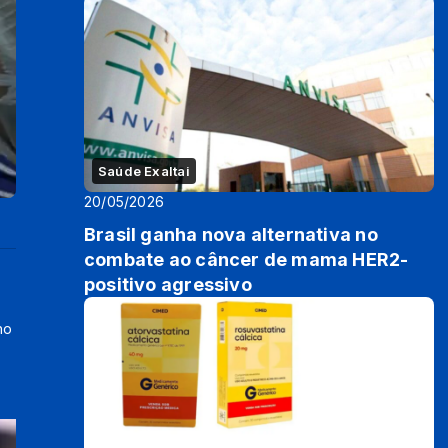
Saúde Exaltai
20/05/2026
Brasil ganha nova alternativa no
combate ao câncer de mama HER2-
positivo agressivo
no