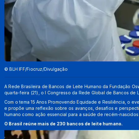
© BLH IFF/Fiocruz/Divulgação
A Rede Brasileira de Bancos de Leite Humano da Fundação Osw
quarta-feira (21), o I Congresso da Rede Global de Bancos de 
Com o tema 15 Anos Promovendo Equidade e Resiliência, o eve
e propõe uma reflexão sobre os avanços, desafios e perspect
humano como ação essencial para a saúde de recém-nascidos 
O Brasil reúne mais de 230 bancos de leite humano.