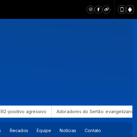
s do Sertão: evangelizando o Nordeste ao som do forró, xote e
s
Recados
Equipe
Notícias
Contato