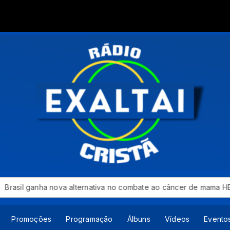
Assim
combate ao câncer de mama HER2-positivo agressivo
Adoradore
Promoções
Programação
Álbuns
Vídeos
Evento