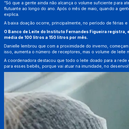
“Só que a gente ainda não alcança o volume suficiente para 
flutuante ao longo do ano. Após o mês de maio, quando a gente
explica.
A baixa doação ocorre, principalmente, no período de férias e 
O Banco de Leite do Instituto Fernandes Figueira registr
média de 100 litros a 150 litros por mês.
Danielle lembrou que com a proximidade do inverno, começam 
isso, aumenta o número de receptores, mas o volume de leite 
A coordenadora destacou que todo o leite doado para a rede é 
para esses bebês, porque vai atuar na imunidade, no desenvolv